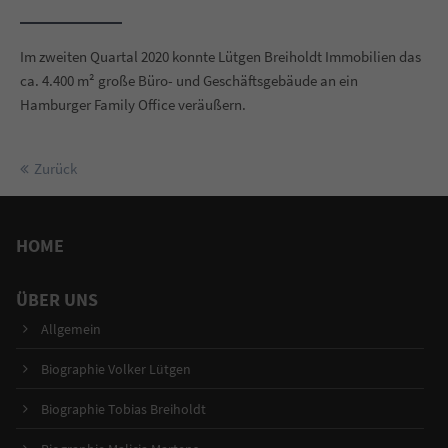
Im zweiten Quartal 2020 konnte Lütgen Breiholdt Immobilien das
ca. 4.400 m² große Büro- und Geschäftsgebäude an ein
Hamburger Family Office veräußern.
Zurück
HOME
ÜBER UNS
Allgemein
Biographie Volker Lütgen
Biographie Tobias Breiholdt