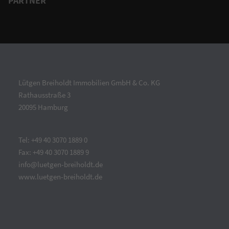
PARTNER
Lütgen Breiholdt Immobilien GmbH & Co. KG
Rathausstraße 3
20095 Hamburg
Tel: +49 40 3070 1889 0
Fax: +49 40 3070 1889 9
info@luetgen-breiholdt.de
www.luetgen-breiholdt.de