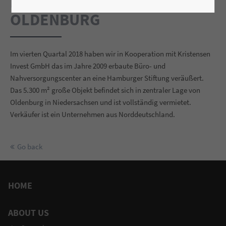
NADORSTER STRASSE
OLDENBURG
Im vierten Quartal 2018 haben wir in Kooperation mit Kristensen
Invest GmbH das im Jahre 2009 erbaute Büro- und
Nahversorgungscenter an eine Hamburger Stiftung veräußert.
Das 5.300 m² große Objekt befindet sich in zentraler Lage von
Oldenburg in Niedersachsen und ist vollständig vermietet.
Verkäufer ist ein Unternehmen aus Norddeutschland.
Go back
HOME
ABOUT US