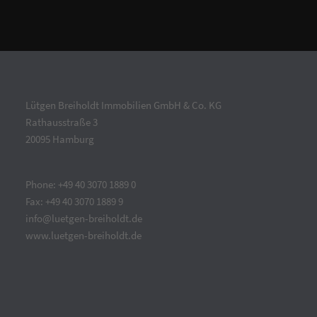
Lütgen Breiholdt Immobilien GmbH & Co. KG
Rathausstraße 3
20095 Hamburg
Phone: +49 40 3070 1889 0
Fax: +49 40 3070 1889 9
info@luetgen-breiholdt.de
www.luetgen-breiholdt.de